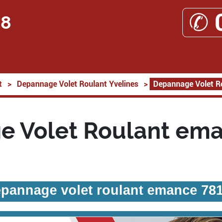
✆ 
78
t
>
Depannage Volet Roulant Yvelines
>
Depannage Volet R
 Volet Roulant em
pannage volet roulant emance 78