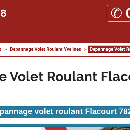
✆ 
78
t
>
Depannage Volet Roulant Yvelines
>
Depannage Volet R
 Volet Roulant Flac
pannage volet roulant Flacourt 78