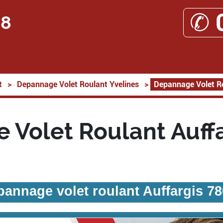
✆ 
78
t
>
Depannage Volet Roulant Yvelines
>
Depannage Volet R
Volet Roulant Auff
annage volet roulant Auffargis 7