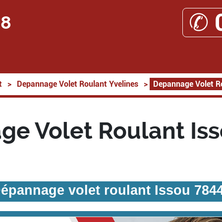
✆ 
78
t
>
Depannage Volet Roulant Yvelines
>
Depannage Volet R
e Volet Roulant Is
épannage volet roulant Issou 784